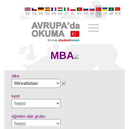
EN
CS
DE
ES
FR
HU
IT
PL
PT
РУ
SK
TR
УК
AR
中文
MBA
ülke
kent
öğretim dalı grubu