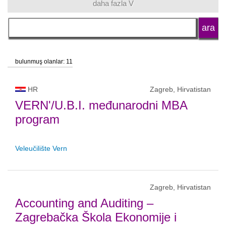
daha fazla V
dil
okul statüsü
bulunmuş olanlar: 11
HR
Zagreb, Hirvatistan
VERN'/U.B.I. međunarodni MBA
program
Veleučilište Vern
Zagreb, Hirvatistan
Accounting and Auditing –
Zagrebačka Škola Ekonomije i