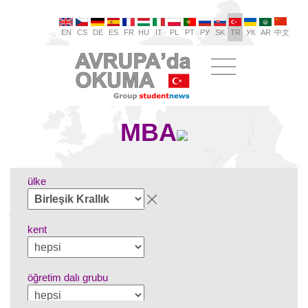
EN
CS
DE
ES
FR
HU
IT
PL
PT
РУ
SK
TR
УК
AR
中文
MBA
ülke
kent
öğretim dalı grubu